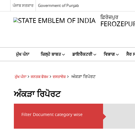
ਪੰਜਾਬ ਸਰਕਾਰ
Government of Punjab
ਫ਼ਿਰੋਜ਼ਪੁਰ
FEROZEPU
ਮੁੱਖ ਪੰਨਾ
ਜ਼ਿਲ੍ਹੇ ਬਾਬਤ
ਡਾਇਰੈਕਟਰੀ
ਵਿਭਾਗ
ਸੈਰ 
ਅੰਕੜਾ ਰਿਪੋਰਟ
ਮੁੱਖ ਪੰਨਾ
ਜਨਤਕ ਫੋਰਮ
ਦਸਤਾਵੇਜ਼
ਅੰਕੜਾ ਰਿਪੋਰਟ
Filter Document category wise