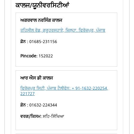
ਕਾਲਜ/ਯੂਨੀਵਰਸਿਟੀਆਂ
ਅਗਰਵਾਲ ਨਰਸਿੰਗ ਕਾਲਜ
ਤਹਿਸੀਲ ਰੋਡ, ਗੁਰੂਹਰਸਹਾਏ, ਜ਼ਿਲ੍ਹਾ. ਫਿਰੋਜ਼ਪੁਰ, ਪੰਜਾਬ
ਫ਼ੋਨ :
01685-231156
Pincode:
152022
ਆਰ ਐਸ ਡੀ ਕਾਲਜ
ਫਿਰੋਜ਼ਪੁਰ ਸਿਟੀ, ਪੰਜਾਬ ਟੈਲੀਫੋਨ: + 91-1632-220254,
221727
ਫ਼ੋਨ :
01632-224344
ਵਰਗ/ਕਿਸਮ:
ਸਹਿ-ਸਿੱਖਿਆ