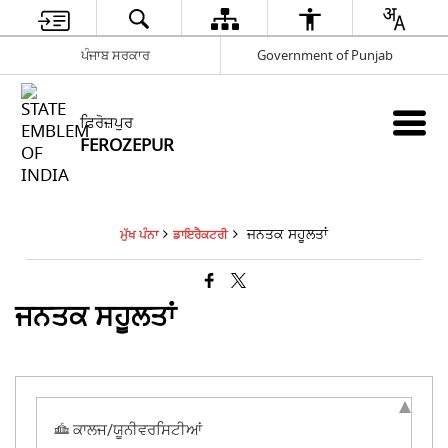
ਪੰਜਾਬ ਸਰਕਾਰ
Government of Punjab
ਫ਼ਿਰੋਜ਼ਪੁਰ
FEROZEPUR
ਜਨਤਕ ਸਹੂਲਤਾਂ
ਮੁੱਖ ਪੰਨਾ
ਡਾਇਰੈਕਟਰੀ
ਜਨਤਕ ਸਹੂਲਤਾਂ
ਕਾਲਜ/ਯੂਨੀਵਰਸਿਟੀਆਂ