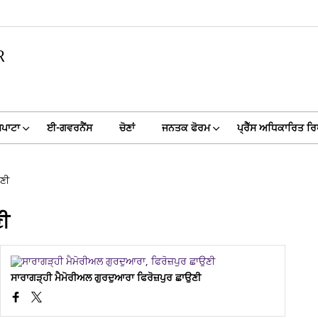
R
ਸਪਾਟਾ
ਈ-ਗਵਰਨੈਂਸ
ਚੋਣਾਂ
ਜਨਤਕ ਫੋਰਮ
ਪ੍ਰੈੱਸ ਅਧਿਕਾਰਿਤ ਰਿ
ਉਣੀ
ਣੀ
ਸਾਰਾਗੜ੍ਹੀ ਮੈਮੋਰੀਅਲ ਗੁਰਦੁਆਰਾ ਫਿਰੋਜ਼ਪੁਰ ਛਾਉਣੀ