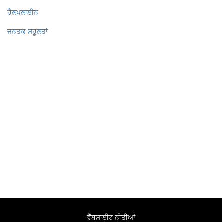
ਹੈਲਪਲਾਈਨ
ਜਨਤਕ ਸਹੂਲਤਾਂ
ਵੈੱਬਸਾਈਟ ਨੀਤੀਆਂ